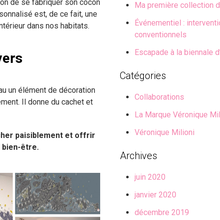
çon de se fabriquer son cocon
Ma première collection d
rsonnalisé est, de ce fait, une
Événementiel : intervent
térieur dans nos habitats.
conventionnels
Escapade à la biennale d
vers
Catégories
eau un élément de décoration
Collaborations
ment. Il donne du cachet et
La Marque Véronique Mil
Véronique Milioni
her paisiblement et offrir
 bien-être.
Archives
juin 2020
janvier 2020
décembre 2019