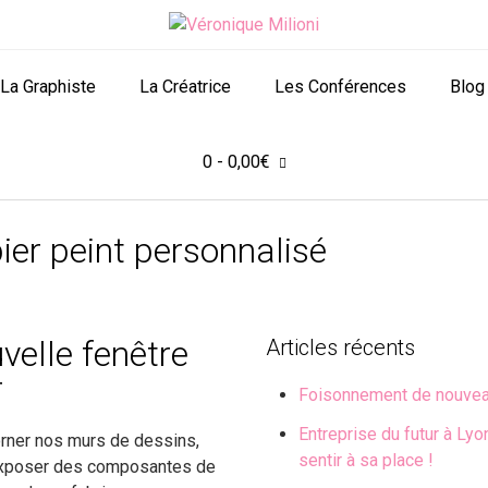
La Graphiste
La Créatrice
Les Conférences
Blog
0
- 0,00€
ier peint personnalisé
velle fenêtre
Articles récents
r
Foisonnement de nouvea
Entreprise du futur à Lyo
 orner nos murs de dessins,
sentir à sa place !
, exposer des composantes de