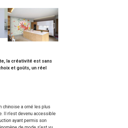
e, la créativité est sans
hoix et goûts, un réel
n chinoise a orné les plus
 Il n’est devenu accessible
uction ayant permis son
hénomène de mode s’est vu